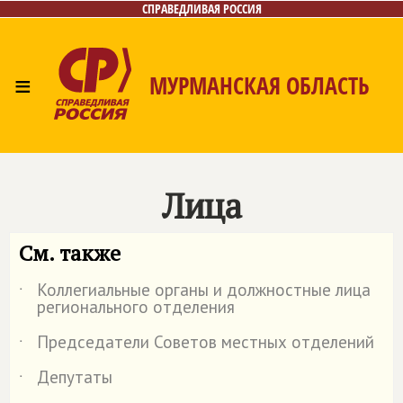
СПРАВЕДЛИВАЯ РОССИЯ
≡
МУРМАНСКАЯ ОБЛАСТЬ
Главная
Новости
Лица
Фото/Видео
Газета
Контакты
Лица
См. также
Коллегиальные органы и должностные лица
˙
регионального отделения
Председатели Советов местных отделений
˙
Депутаты
˙