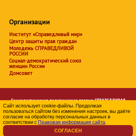
Организации
Институт «Справедливый мир»
Центр защиты прав граждан
Молодежь СПРАВЕДЛИВОЙ
РОССИИ
Социал-демократический союз
женщин России
Домсовет
Социалистическая политическая партия
СПРАВЕДЛИВАЯ
Сайт использует cookie-файлы. Продолжая
РОССИЯ
пользоваться сайтом без изменения настроек, вы даёте
Региональное отделение партии в Мурманской области
согласие на обработку персональных данных в
© 2006-2026
соответствии с
Правовая информация сайта
.
Политика в отношении обработки персональных данных
СОГЛАСЕН