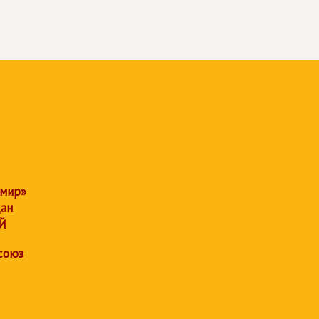
 мир»
дан
Й
союз