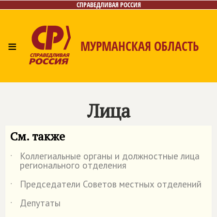
СПРАВЕДЛИВАЯ РОССИЯ
≡
МУРМАНСКАЯ ОБЛАСТЬ
Главная
Новости
Лица
Фото/Видео
Газета
Контакты
Лица
См. также
Коллегиальные органы и должностные лица
˙
регионального отделения
Председатели Советов местных отделений
˙
Депутаты
˙